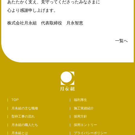
あたたかく支え、見守ってくださったみなさまに
心より感謝申し上げます。
株式会社月永組 代表取締役 月永智恵
一覧へ
TOP
福利厚生
月永組の主な職種
施工実績紹介
型枠工事の流れ
採用方針
月永組の職人たち
採用エントリー
月永組とは
プライバシーポリシー